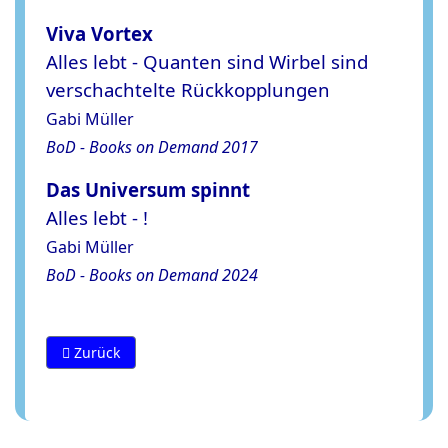
Viva Vortex
Alles lebt - Quanten sind Wirbel sind
verschachtelte Rückkopplungen
Gabi Müller
BoD - Books on Demand 2017
Das Universum spinnt
Alles lebt - !
Gabi Müller
BoD - Books on Demand 2024
Vorheriger Beitrag: Umstülpungsprozess im Bormia-Verfa
Zurück