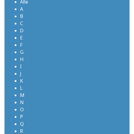
Alle
A
B
C
D
E
F
G
H
I
J
K
L
M
N
O
P
Q
R